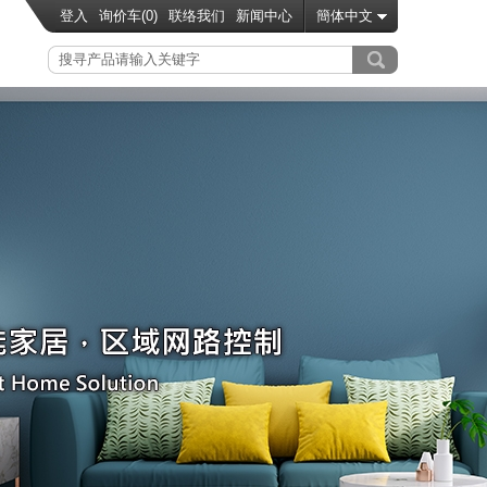
登入
询价车(
0
)
联络我们
新闻中心
簡体中文