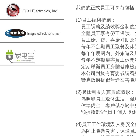
我們的正式員工可享有包括 
(1)員工福利措施：
員工調薪及績效獎金制度
全體員工享有勞工保險、
員工婚、喪、喜慶補助及
每年不定期員工聚餐及休
每年年度國內、外旅遊及
每年不定期舉辦員工休閒
定期舉辦員工身體健康檢
本公司對於有育嬰或調養
響應政府提倡營造友善職
(2)退休制度與其實施情形：
為照顧員工退休生活、促
休準備金，專戶儲存於中
額提撥6%至員工個人退
(4)員工工作環境及人身安
為防止職業災害，保障員