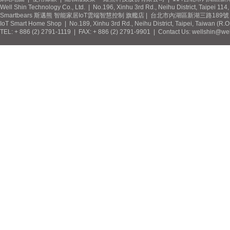
Well Shin Technology Co., Ltd. | No.196, Xinhu 3rd Rd., Neihu District, Taipei 11
Smartbears 斯邁熊 智能家居IoT雲端智慧控制 旗艦店 | 台北市內湖區新湖三路189號 / 
IoT Smart Home Shop | No.189, Xinhu 3rd Rd., Neihu District, Taipei, Taiwan (R.
TEL: + 886 (2) 2791-1119 | FAX: + 886 (2) 2791-9901 | Contact Us: wellshin@wel