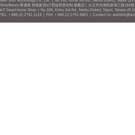
Well Shin Technology Co., Ltd. | No.196, Xinhu 3rd Rd., Neihu District, Taipei 11
Smartbears 斯邁熊 智能家居IoT雲端智慧控制 旗艦店 | 台北市內湖區新湖三路189號 / 
IoT Smart Home Shop | No.189, Xinhu 3rd Rd., Neihu District, Taipei, Taiwan (R.
TEL: + 886 (2) 2791-1119 | FAX: + 886 (2) 2791-9901 | Contact Us: wellshin@wel