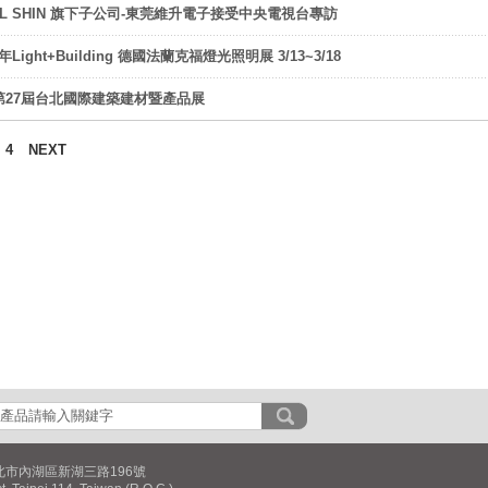
LL SHIN 旗下子公司-東莞維升電子接受中央電視台專訪
年Light+Building 德國法蘭克福燈光照明展 3/13~3/18
第27屆台北國際建築建材暨產品展
.
4
NEXT
北市內湖區新湖三路196號