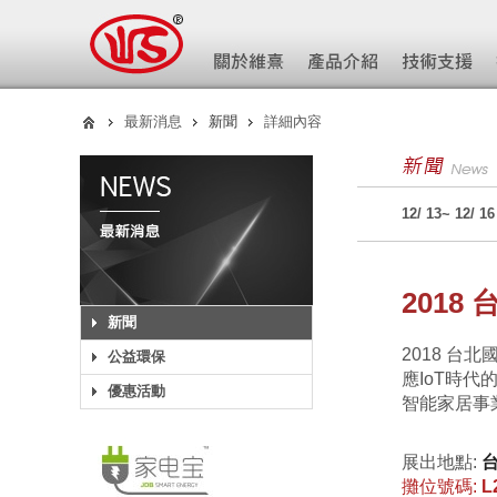
最新消息
新聞
詳細內容
12/ 13~ 12
201
新聞
2018 台
公益環保
應IoT時
優惠活動
智能家居事
展出地點:
攤位號碼:
L