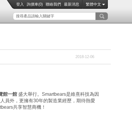
登入
詢價車(
0
)
聯絡我們
最新消息
繁體中文
2018-12-06
覽館一館
盛大舉行。Smartbears是維熹科技為因
程人員外，更擁有30年的製造業經歷，期待熱愛
ears共享智慧商機！