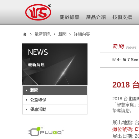
最新消息
新聞
詳細內容
5/ 4~ 5/ 7
2018
新聞
2018 台北
公益環保
「智慧家庭」解
優惠活動
摯邀請您。
展出地點: 
攤位號碼:
C
展出日期: 2