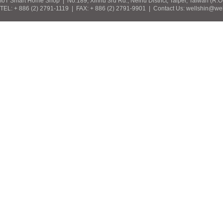
IoT Smart Home Shop | No.189, Xinhu 3rd Rd., Neihu District, Taipei, Taiwan (R.
TEL: + 886 (2) 2791-1119 | FAX: + 886 (2) 2791-9901 | Contact Us: wellshin@wel