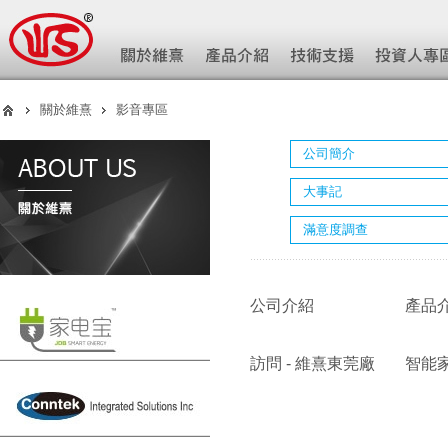
關於維熹
影音專區
公司簡介
大事記
滿意度調查
公司介紹
產品
訪問 - 維熹東莞廠
智能