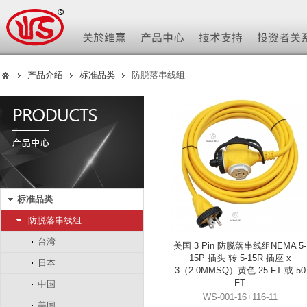
产品介绍
标准品类
防脱落串线组
标准品类
防脱落串线组
台湾
美国 3 Pin 防脱落串线组NEMA 5-
15P 插头 转 5-15R 插座 x
日本
3（2.0MMSQ）黄色 25 FT 或 50
FT
中国
WS-001-16+116-11
美国