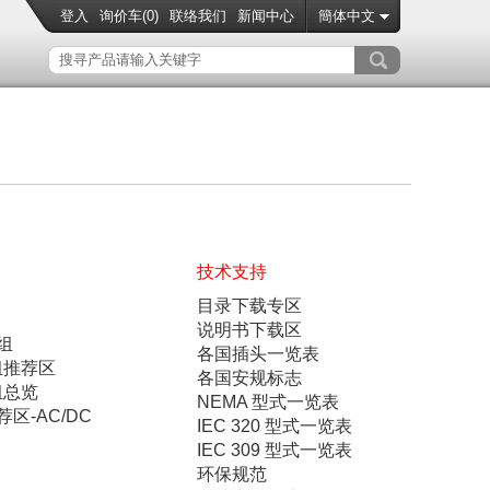
登入
询价车(
0
)
联络我们
新闻中心
簡体中文
技术支持
目录下载专区
说明书下载区
组
各国插头一览表
组推荐区
各国安规标志
组总览
NEMA 型式一览表
区-AC/DC
IEC 320 型式一览表
IEC 309 型式一览表
环保规范