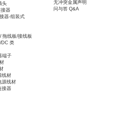
无冲突金属声明
插头
问与答 Q&A
连接器
接器-组装式
/ 拖线板/接线板
/DC 类
器端子
材
材
源线材
电源线材
连接器