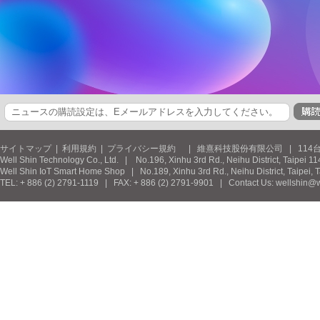
サイトマップ
|
利用規約
|
プライバシー規約
| 維熹科技股份有限公司 | 114台北市
Well Shin Technology Co., Ltd. | No.196, Xinhu 3rd Rd., Neihu District, Taipei 11
Well Shin IoT Smart Home Shop | No.189, Xinhu 3rd Rd., Neihu District, Taipei, 
TEL: + 886 (2) 2791-1119 | FAX: + 886 (2) 2791-9901 | Contact Us: wellshin@w