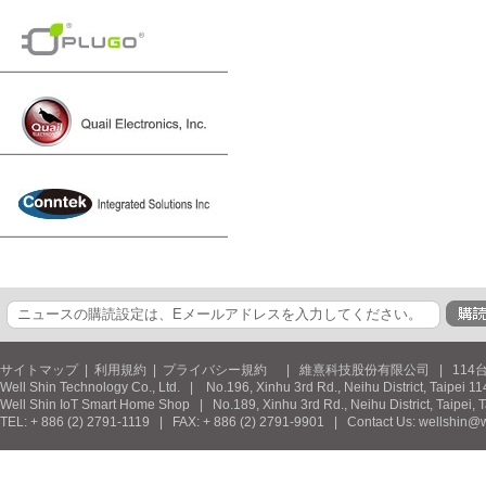
サイトマップ
|
利用規約
|
プライバシー規約
| 維熹科技股份有限公司 | 114台北市
Well Shin Technology Co., Ltd. | No.196, Xinhu 3rd Rd., Neihu District, Taipei 11
Well Shin IoT Smart Home Shop | No.189, Xinhu 3rd Rd., Neihu District, Taipei, 
TEL: + 886 (2) 2791-1119 | FAX: + 886 (2) 2791-9901 | Contact Us: wellshin@w