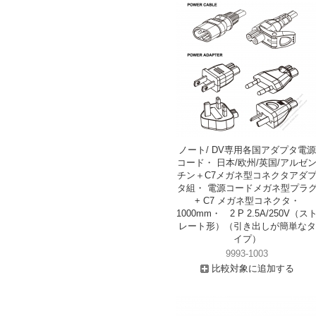
ノート/ DV専用各国アダプタ電源
コード・ 日本/欧州/英国/アルゼ
チン＋C7メガネ型コネクタアダ
タ組・ 電源コードメガネ型プラ
+ C7 メガネ型コネクタ・
1000mm・ 2 P 2.5A/250V（ス
レート形）（引き出しが簡単なタ
イプ）
9993-1003
比較対象に追加する