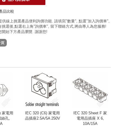
產品比較
 提供線上挑選產品便利詢價功能. 請填寫"數量", 點選"加入詢價車",
挑選後,點選右上角"詢價車", 留下聯絡方式,將由專人為您服務!
開始下方產品瀏覽. 謝謝您!
16) 家電用
IEC 320 (C6) 家電用
IEC 320 Sheet F 家
螺絲孔,
品插座2.5A/5A 250V
電用品插座 X 6,
5A
10A/15A