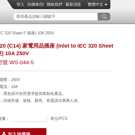
登入
詢價車(
0
)
聯絡我們
最新消息
繁體中文
C 320 Sheet F 插座) 10A 250V
320 (C14) 家電用品插座 (Inlet to IEC 320 Sheet
) 10A 250V
號 WS-044-5
電壓
：250V
電流
：10A
：黑色或可依照需求提供客制化產品。
：詳細安規、規格、顏色、長度請洽業務人員。
數量：
單位/PCS