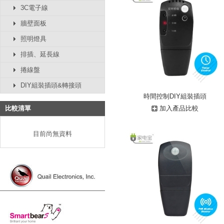
3C電子線
牆壁面板
照明燈具
排插、延長線
捲線盤
DIY組裝插頭&轉接頭
時間控制DIY組裝插頭
比較清單
加入產品比較
目前尚無資料