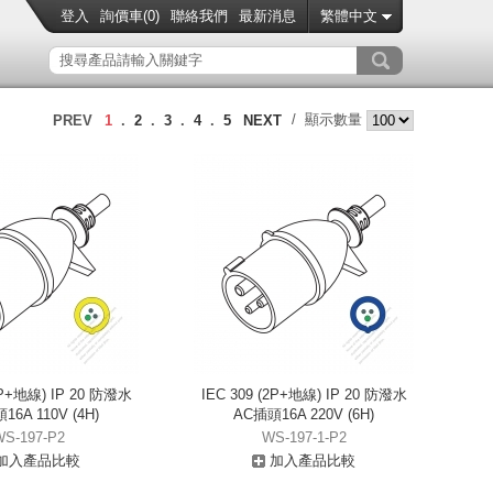
登入
詢價車(
0
)
聯絡我們
最新消息
繁體中文
/ 顯示數量
PREV
1
.
2
.
3
.
4
.
5
NEXT
2P+地線) IP 20 防潑水
IEC 309 (2P+地線) IP 20 防潑水
6A 110V (4H)
AC插頭16A 220V (6H)
WS-197-P2
WS-197-1-P2
加入產品比較
加入產品比較