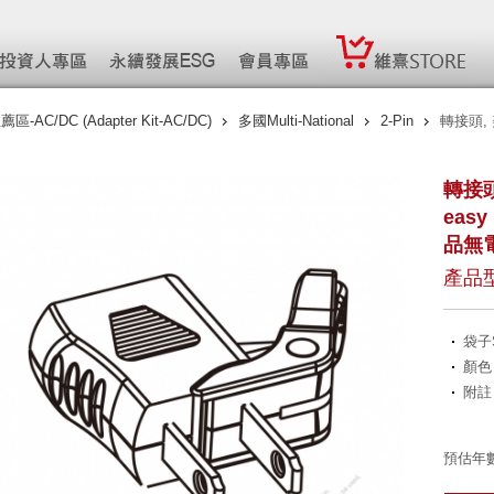
AC/DC (Adapter Kit-AC/DC)
多國Multi-National
2-Pin
轉接頭, 美
轉接頭
easy
品無
產品型
袋子S
顏色
附註
預估年