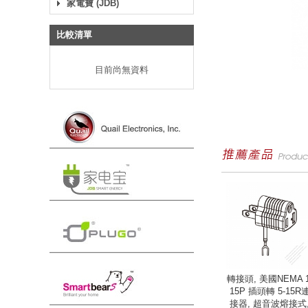
家電寶 (JDB)
比較清單
目前尚無資料
轉接頭, 美國NEMA 1
15P 插頭轉 5-15R
接器, 超音波熔接式