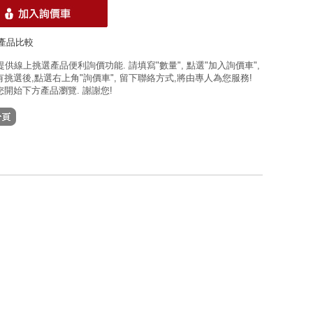
產品比較
 提供線上挑選產品便利詢價功能. 請填寫"數量", 點選"加入詢價車",
挑選後,點選右上角"詢價車", 留下聯絡方式,將由專人為您服務!
開始下方產品瀏覽. 謝謝您!