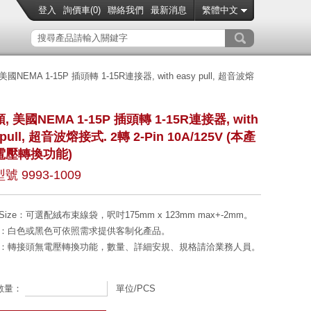
登入
詢價車(
0
)
聯絡我們
最新消息
繁體中文
國NEMA 1-15P 插頭轉 1-15R連接器, with easy pull, 超音波熔
, 美國NEMA 1-15P 插頭轉 1-15R連接器, with
 pull, 超音波熔接式. 2轉 2-Pin 10A/125V (本產
電壓轉換功能)
號 9993-1009
ize
：可選配絨布束線袋，呎吋175mm x 123mm max+-2mm。
：白色或黑色可依照需求提供客制化產品。
：轉接頭無電壓轉換功能，數量、詳細安規、規格請洽業務人員。
數量：
單位/PCS