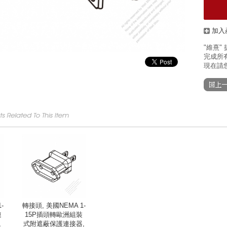
加入
"維熹"
完成所有
現在請您
-
轉接頭, 美國NEMA 1-
連
15P插頭轉歐洲組裝
,
式附遮蔽保護連接器,