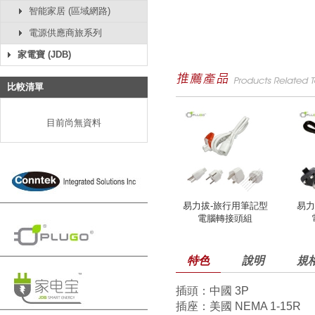
智能家居 (區域網路)
電源供應商旅系列
家電寶 (JDB)
比較清單
目前尚無資料
易力拔-旅行用筆記型
易力
電腦轉接頭組
特色
說明
規
插頭：中國 3P
插座：美國 NEMA 1-15R