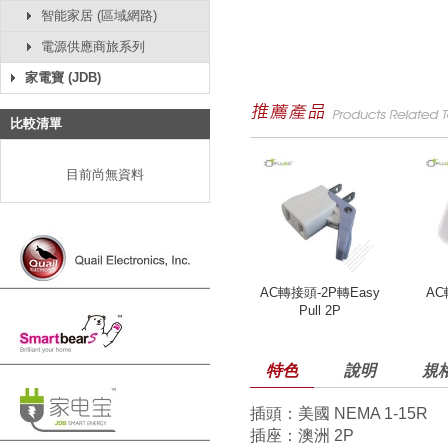
智能家居 (區域網路)
電源供應商旅系列
家電寶 (JDB)
比較清單
目前尚無資料
AC轉接頭-2P轉Easy
A
Pull 2P
特色
說明
規
插頭：
美國 NEMA 1-15R
插座：
澳洲 2P