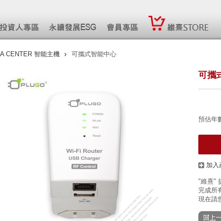
A CENTER 智能主機
可攜式智能中心
可攜
預估年
加入
"維熹"
完成所有
現在請您