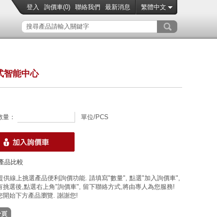
登入
詢價車(
0
)
聯絡我們
最新消息
繁體中文
式智能中心
數量：
單位/PCS
產品比較
 提供線上挑選產品便利詢價功能. 請填寫"數量", 點選"加入詢價車",
挑選後,點選右上角"詢價車", 留下聯絡方式,將由專人為您服務!
開始下方產品瀏覽. 謝謝您!