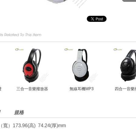
聲
三合一音樂撥放器
無線耳機MP3
四合一音樂
規格
寬）173.96(高) 74.24(厚)mm