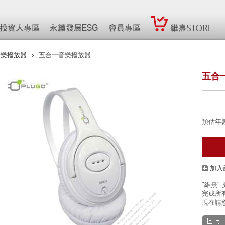
音樂撥放器
五合一音樂撥放器
五合
預估年
加入
"維熹"
完成所有
現在請您