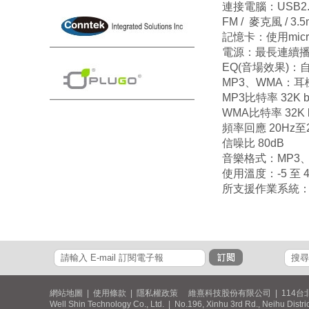
連接電腦：USB2.
FM / 麥克風 / 3.
記憶卡：使用micr
電源：最長連續播
EQ(音場效果)：自然(N
MP3、WMA：耳
MP3比特率 32K bp
WMA比特率 32K bp
頻率回應 20Hz至2
信噪比 80dB
音樂格式：MP3、
使用溫度：-5 至 
所支援作業系統：W
網站地圖
|
使用條款
|
隱私權政策
維熹科技股份有限公司 | 114台
Well Shin Technology Co., Ltd. | No.196, Xinhu 3rd Rd., Neihu Distri