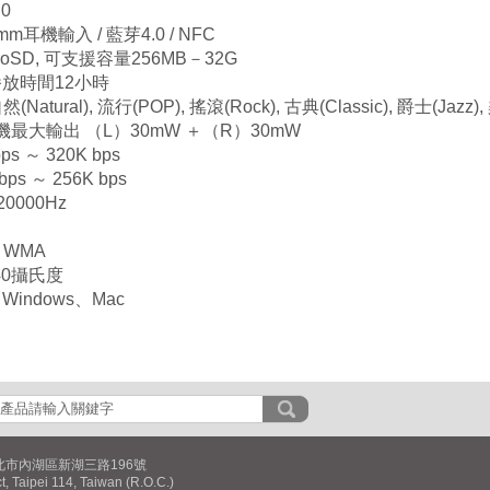
0
5mm耳機輸入 / 藍芽4.0 / NFC
oSD, 可支援容量256MB－32G
放時間12小時
atural), 流行(POP), 搖滾(Rock), 古典(Classic), 爵士(Jazz),
機最大輸出 （L）30mW ＋（R）30mW
s ～ 320K bps
s ～ 256K bps
0000Hz
WMA
40攝氏度
indows、Mac
北市內湖區新湖三路196號
ct, Taipei 114, Taiwan (R.O.C.)