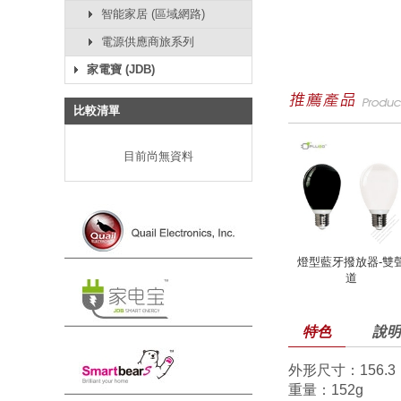
智能家居 (區域網路)
電源供應商旅系列
家電寶 (JDB)
比較清單
目前尚無資料
燈型藍牙撥放器-雙
道
特色
說明
外形尺寸：156.3（
重量：152g