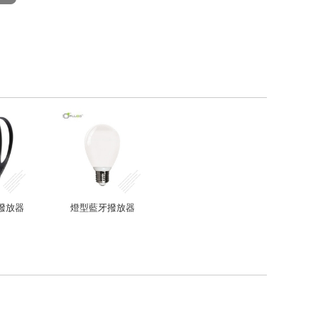
撥放器
燈型藍牙撥放器