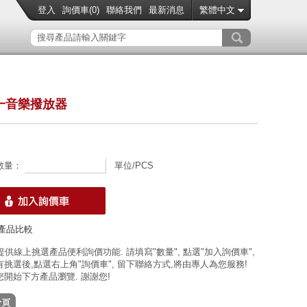
登入
詢價車(
0
)
聯絡我們
最新消息
繁體中文
一音樂撥放器
數量：
單位/PCS
產品比較
 提供線上挑選產品便利詢價功能. 請填寫"數量", 點選"加入詢價車",
挑選後,點選右上角"詢價車", 留下聯絡方式,將由專人為您服務!
開始下方產品瀏覽. 謝謝您!