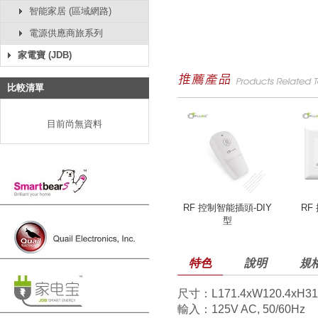
智能家居 (區域網路)
電源供應商旅系列
家電寶 (JDB)
比較清單
目前尚無資料
RF 控制智能插頭-DIY
RF
型
特色
說明
規
尺寸：L171.4xW120.4xH31
輸入：125V AC, 50/60Hz