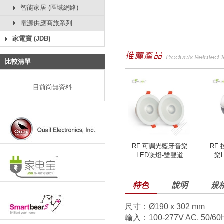
智能家居 (區域網路)
電源供應商旅系列
家電寶 (JDB)
比較清單
目前尚無資料
RF 可調光藍牙音樂
RF
LED崁燈-雙聲道
樂
特色
說明
規
尺寸：
Ø
190 x 302 mm
輸入：100-277V AC, 50/60