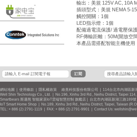
輸出：美規 125V AC, 10A MAX
插頭型式：美規 NEMA 5-15P
觸控開關：1個
LED指示燈：1個
配備過電流保護/ 過電壓保護
RF傳輸距離：50M(開放空間
本產品需搭配智能主機使用
網站地圖
|
使用條款
|
隱私權政策
維熹科技股份有限公司 | 114台北市內湖區新湖
Well Shin Technology Co., Ltd. | No.196, Xinhu 3rd Rd., Neihu District, Taipei 11
Smartbears 斯邁熊 智能家居IoT雲端智慧控制 旗艦店 | 台北市內湖區新湖三路189號 / 
IoT Smart Home Shop | No.189, Xinhu 3rd Rd., Neihu District, Taipei, Taiwan (R.
TEL: + 886 (2) 2791-1119 | FAX: + 886 (2) 2791-9901 | Contact Us: wellshin@wel