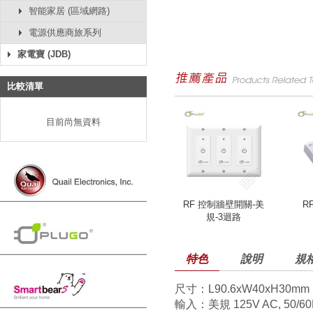
智能家居 (區域網路)
電源供應商旅系列
家電寶 (JDB)
比較清單
目前尚無資料
RF 控制牆壁開關-美
R
規-3迴路
特色
說明
規
尺寸：L90.6xW40xH30mm
輸入：美規 125V AC, 50/60Hz