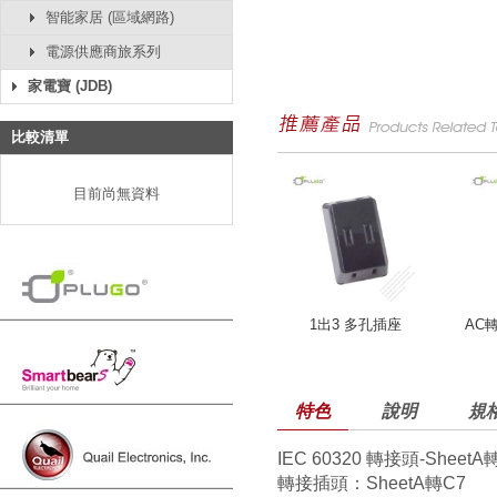
智能家居 (區域網路)
電源供應商旅系列
家電寶 (JDB)
比較清單
目前尚無資料
1出3 多孔插座
AC
特色
說明
規
IEC 60320 轉接頭-SheetA
轉接插頭：SheetA轉C7