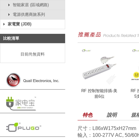
智能家居 (區域網路)
電源供應商旅系列
家電寶 (JDB)
比較清單
目前尚無資料
RF 控制智能排插-美
RF
規6位
5
特色
說明
規
尺寸：L86xW175xH27mm
輸入：100-277V AC, 50/60