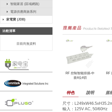
智能家居 (區域網路)
電源供應商旅系列
家電寶 (JDB)
比較清單
目前尚無資料
RF 控制智能排插-中
RF
規4位4切
特色
說明
規
尺寸：L249xW46.5xH35.2
輸入：125V AC, 50/60Hz