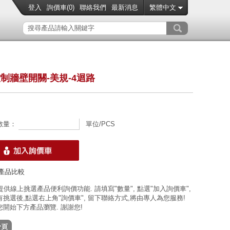
登入
詢價車(
0
)
聯絡我們
最新消息
繁體中文
控制牆壁開關-美規-4迴路
數量：
單位/PCS
產品比較
 提供線上挑選產品便利詢價功能. 請填寫"數量", 點選"加入詢價車",
挑選後,點選右上角"詢價車", 留下聯絡方式,將由專人為您服務!
開始下方產品瀏覽. 謝謝您!