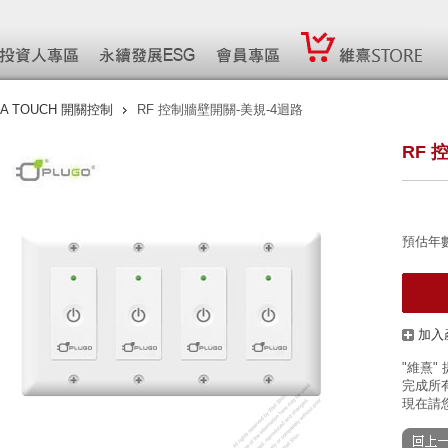
A TOUCH 開關控制
RF 控制牆壁開關-美規-4迴路
RF 
預估年
加入
"維熹"
完成所有
現在請您