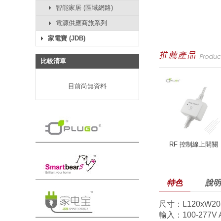
智能家居 (區域網路)
電源供應商旅系列
家電寶 (JDB)
比較清單
目前尚無資料
RF 控制線上開關
特色
說明
尺寸：L120xW20
輸入：100-277V A