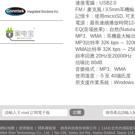
連接電腦：USB2.0
FM / 麥克風 / 3.5mm耳機
記憶卡：使用microSD, 可
電源：最長連續播放時間12
EQ(音場效果)：自然(Natural),
MP3、WMA：耳機最大輸出 
MP3比特率 32K bps ～ 320
WMA比特率 32K bps ～ 256
頻率回應 20Hz至20000Hz
信噪比 80dB
音樂格式：MP3、WMA
使用溫度：-5 至 40攝氏度
所支援作業系統：Windows、
網站地圖
|
使用條款
|
隱私權政策
維熹科技股份有限公司 | 114台北市內湖區新湖
Well Shin Technology Co., Ltd. | No.196, Xinhu 3rd Rd., Neihu District, Taipei 11