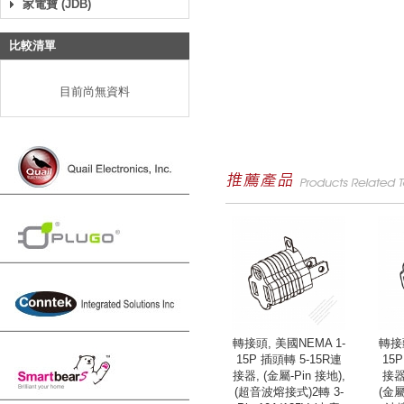
家電寶 (JDB)
比較清單
目前尚無資料
轉接頭, 美國NEMA 1-
轉接頭
15P 插頭轉 5-15R連
15
接器, (金屬-Pin 接地),
接器,
(超音波熔接式)2轉 3-
(金屬