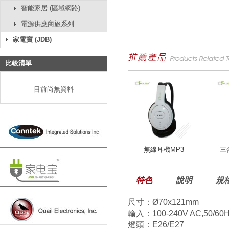
智能家居 (區域網路)
電源供應商旅系列
家電寶 (JDB)
比較清單
目前尚無資料
無線耳機MP3
三
特色
說明
規
尺寸：
Ø
70x121mm
輸入：100-240V AC,50/60
燈頭：E26/E27