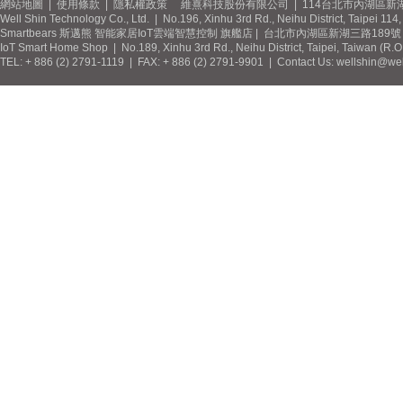
網站地圖
|
使用條款
|
隱私權政策
維熹科技股份有限公司 | 114台北市內湖區新湖
Well Shin Technology Co., Ltd. | No.196, Xinhu 3rd Rd., Neihu District, Taipei 11
Smartbears 斯邁熊 智能家居IoT雲端智慧控制 旗艦店 | 台北市內湖區新湖三路189號 / 
IoT Smart Home Shop | No.189, Xinhu 3rd Rd., Neihu District, Taipei, Taiwan (R.
TEL: + 886 (2) 2791-1119 | FAX: + 886 (2) 2791-9901 | Contact Us: wellshin@wel