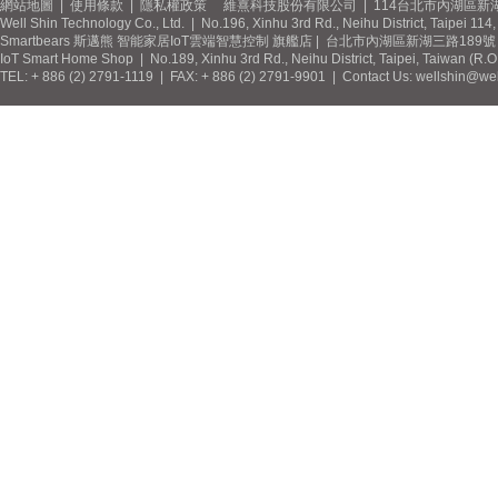
網站地圖
|
使用條款
|
隱私權政策
維熹科技股份有限公司 | 114台北市內湖區新湖
Well Shin Technology Co., Ltd. | No.196, Xinhu 3rd Rd., Neihu District, Taipei 11
Smartbears 斯邁熊 智能家居IoT雲端智慧控制 旗艦店 | 台北市內湖區新湖三路189號 / 
IoT Smart Home Shop | No.189, Xinhu 3rd Rd., Neihu District, Taipei, Taiwan (R.
TEL: + 886 (2) 2791-1119 | FAX: + 886 (2) 2791-9901 | Contact Us: wellshin@wel