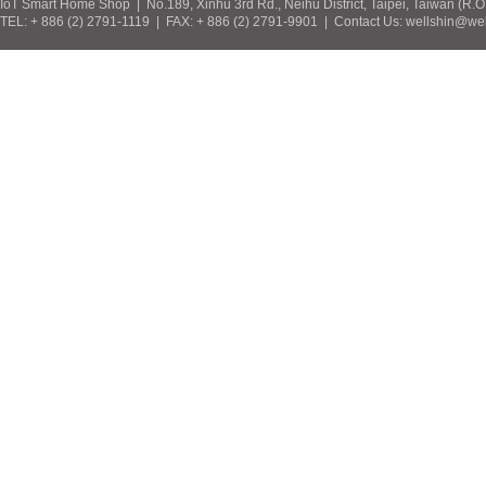
IoT Smart Home Shop | No.189, Xinhu 3rd Rd., Neihu District, Taipei, Taiwan (R.
TEL: + 886 (2) 2791-1119 | FAX: + 886 (2) 2791-9901 | Contact Us: wellshin@wel