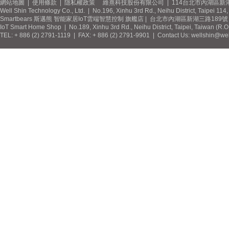
網站地圖
|
使用條款
|
隱私權政策
維熹科技股份有限公司 | 114台北市內湖區新湖
Well Shin Technology Co., Ltd. | No.196, Xinhu 3rd Rd., Neihu District, Taipei 11
Smartbears 斯邁熊 智能家居IoT雲端智慧控制 旗艦店 | 台北市內湖區新湖三路189號 / 
IoT Smart Home Shop | No.189, Xinhu 3rd Rd., Neihu District, Taipei, Taiwan (R.
TEL: + 886 (2) 2791-1119 | FAX: + 886 (2) 2791-9901 | Contact Us: wellshin@wel