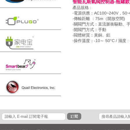
智能瓦斯氣閥控制器-瓶罐款
產品規格 :
‧電源供應：AC100~240V，50~
‧傳輸距離 ：75m（開放空間)
‧關閥門方式：直流脈衝驅動、
‧開閥門方式：手動
‧閥體材質：黃銅、鋁
‧操作溫度：-10～ 50°C / 濕度