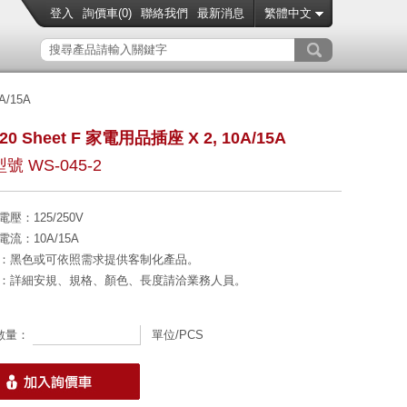
登入
詢價車(
0
)
聯絡我們
最新消息
繁體中文
A/15A
320 Sheet F 家電用品插座 X 2, 10A/15A
號 WS-045-2
電壓
：125/250V
電流
：10A/15A
：黑色或可依照需求提供客制化產品。
：詳細安規、規格、顏色、長度請洽業務人員。
數量：
單位/PCS