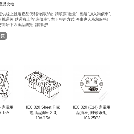
產品比較
 提供線上挑選產品便利詢價功能. 請填寫"數量", 點選"加入詢價車",
挑選後,點選右上角"詢價車", 留下聯絡方式,將由專人為您服務!
開始下方產品瀏覽. 謝謝您!
16) 家電用
IEC 320 Sheet F 家
IEC 320 (C14) 家電用
 15A
電用品插座 X 3,
品插座, 附螺絲孔,
10A/15A
10A 250V