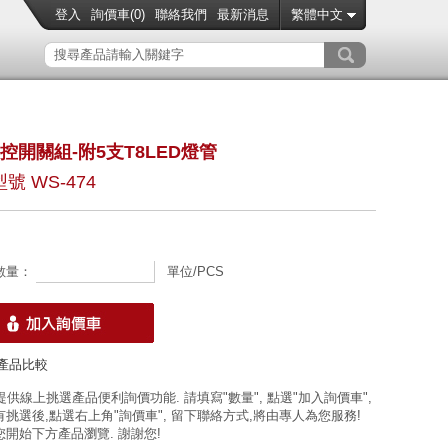
登入
詢價車(
0
)
聯絡我們
最新消息
繁體中文
控開關組-附5支T8LED燈管
號 WS-474
數量：
單位/PCS
產品比較
 提供線上挑選產品便利詢價功能. 請填寫"數量", 點選"加入詢價車",
挑選後,點選右上角"詢價車", 留下聯絡方式,將由專人為您服務!
開始下方產品瀏覽. 謝謝您!