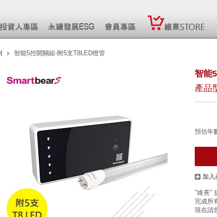
制
智能5控開關組-附5支T8LED燈管
智能5
產品型
預估年
加入
"維熹"
完成所有
現在請您