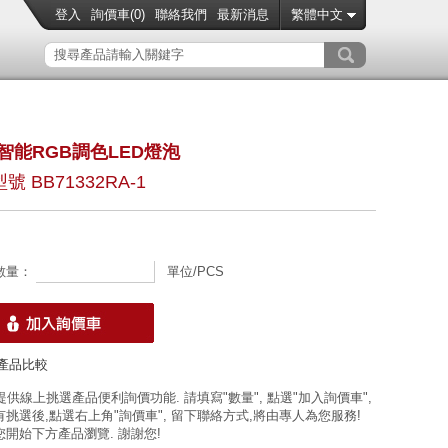
登入
詢價車(
0
)
聯絡我們
最新消息
繁體中文
 智能RGB調色LED燈泡
號 BB71332RA-1
數量：
單位/PCS
產品比較
 提供線上挑選產品便利詢價功能. 請填寫"數量", 點選"加入詢價車",
挑選後,點選右上角"詢價車", 留下聯絡方式,將由專人為您服務!
開始下方產品瀏覽. 謝謝您!