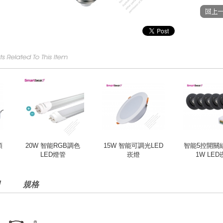
顆
20W 智能RGB調色
15W 智能可調光LED
智能5控開關組
LED燈管
崁燈
1W LE
規格