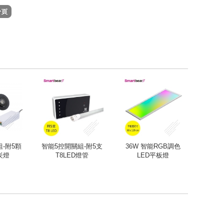
-附5顆
智能5控開關組-附5支
36W 智能RGB調色
D崁燈
T8LED燈管
LED平板燈