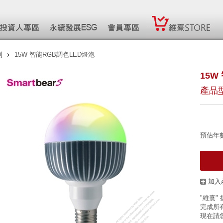
制
15W 智能RGB調色LED燈泡
15W
產品型
預估年
加入
"維熹"
完成所有
現在請您