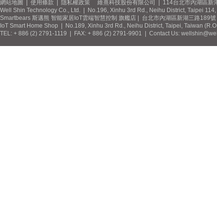
網站地圖
|
使用條款
|
隱私權政策
維熹科技股份有限公司 | 114台北市內湖區新湖
Well Shin Technology Co., Ltd. | No.196, Xinhu 3rd Rd., Neihu District, Taipei 11
Smartbears 斯邁熊 智能家居IoT雲端智慧控制 旗艦店 | 台北市內湖區新湖三路189號 / 
IoT Smart Home Shop | No.189, Xinhu 3rd Rd., Neihu District, Taipei, Taiwan (R.
TEL: + 886 (2) 2791-1119 | FAX: + 886 (2) 2791-9901 | Contact Us: wellshin@wel