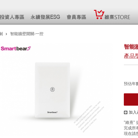
制
智能牆壁開關-一控
智能
產品型
預估年
加入
"維熹"
完成所有
現在請您