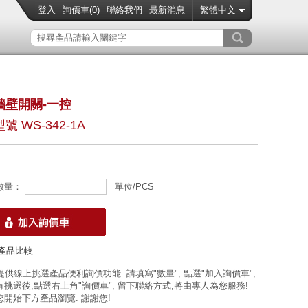
登入
詢價車(
0
)
聯絡我們
最新消息
繁體中文
牆壁開關-一控
號 WS-342-1A
數量：
單位/PCS
產品比較
 提供線上挑選產品便利詢價功能. 請填寫"數量", 點選"加入詢價車",
挑選後,點選右上角"詢價車", 留下聯絡方式,將由專人為您服務!
開始下方產品瀏覽. 謝謝您!